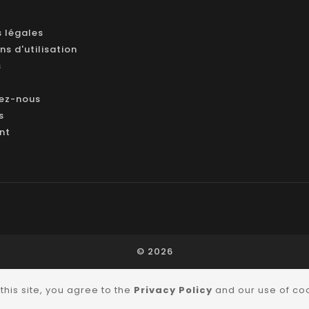
 légales
ns d'utilisation
s
ez-nous
s
ant
© 2026
this site, you agree to the
Privacy Policy
and our use of co