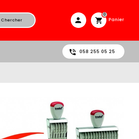
0
Panier
Chercher
058 255 05 25