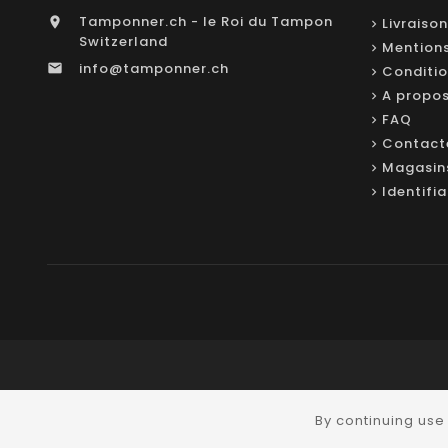
Tamponner.ch - le Roi du Tampon

Livraison
Switzerland
Mentions
info@tamponner.ch

Conditio
A propo
FAQ
Contact
Magasin
Identifi
By continuing use 