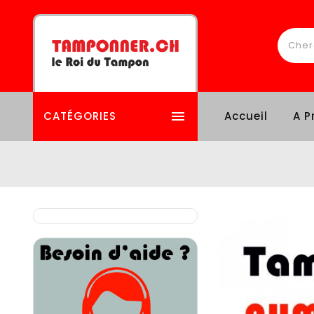

CATÉGORIES
Accueil
A P