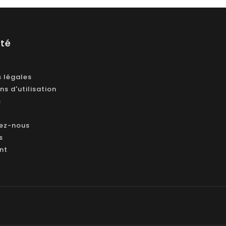
été
 légales
ns d'utilisation
s
ez-nous
s
ant