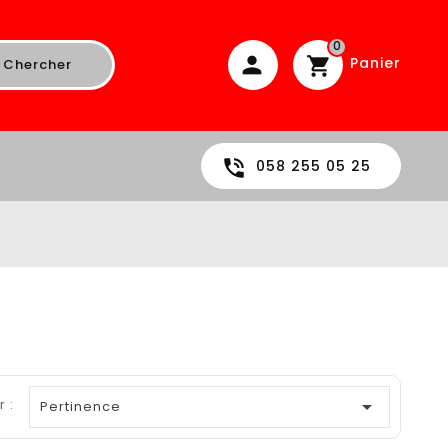
0
Panier
Chercher
058 255 05 25
r :

Pertinence