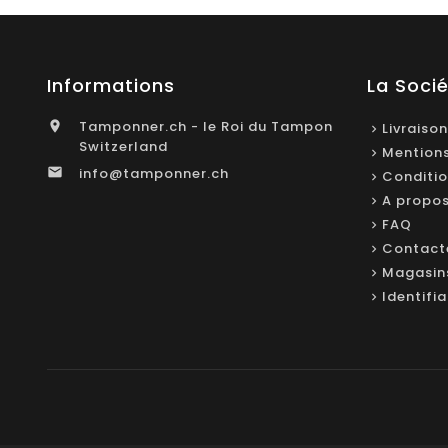
Informations
La Soci
Tamponner.ch - le Roi du Tampon

Livraison
Switzerland
Mentions
info@tamponner.ch

Conditio
A propo
FAQ
Contact
Magasin
Identifi