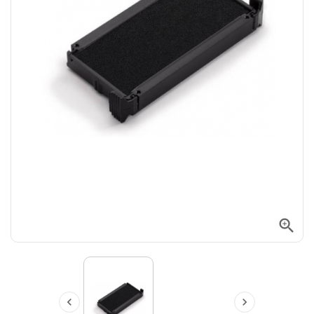


