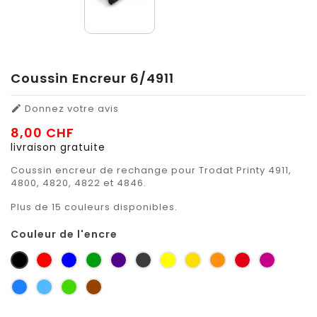
Coussin Encreur 6/4911
Donnez votre avis

8,00 CHF
livraison gratuite
Coussin encreur de rechange pour Trodat Printy 4911,
4800, 4820, 4822 et 4846.
Plus de 15 couleurs disponibles.
Couleur de l'encre
noir
rouge
bleu
vert
violet
gris
jaune
jaune
orange
rouge
Pourpre
petit-
zinc
sécurité
foncé
carmin
signalis
gris
bleu
bleu
vert
brun
ciel
clair
jaune
orange