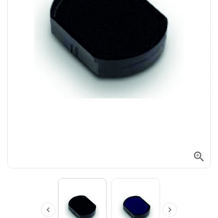


