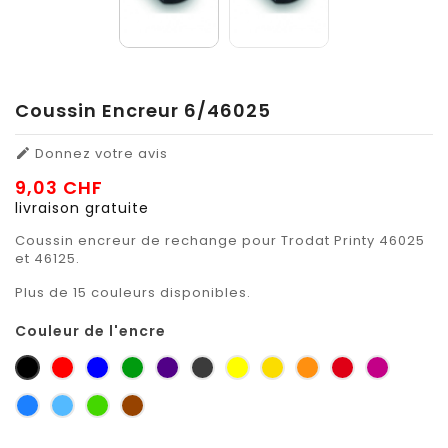
Coussin Encreur 6/46025
Donnez votre avis

9,03 CHF
livraison gratuite
Coussin encreur de rechange pour Trodat Printy 46025
et 46125.
Plus de 15 couleurs disponibles.
Couleur de l'encre
noir
rouge
bleu
vert
violet
gris
jaune
jaune
orange
rouge
Pourpre
petit-
zinc
sécurité
foncé
carmin
signalis
gris
bleu
bleu
vert
brun
ciel
clair
jaune
orange