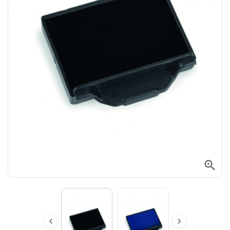


