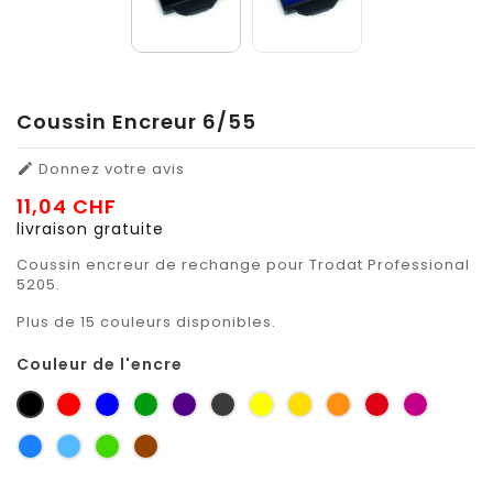
Coussin Encreur 6/55
Donnez votre avis

11,04 CHF
livraison gratuite
Coussin encreur de rechange pour Trodat Professional
5205.
Plus de 15 couleurs disponibles.
Couleur de l'encre
noir
rouge
bleu
vert
violet
gris
jaune
jaune
orange
rouge
Pourpre
petit-
zinc
sécurité
foncé
carmin
signalis
gris
bleu
bleu
vert
brun
ciel
clair
jaune
orange