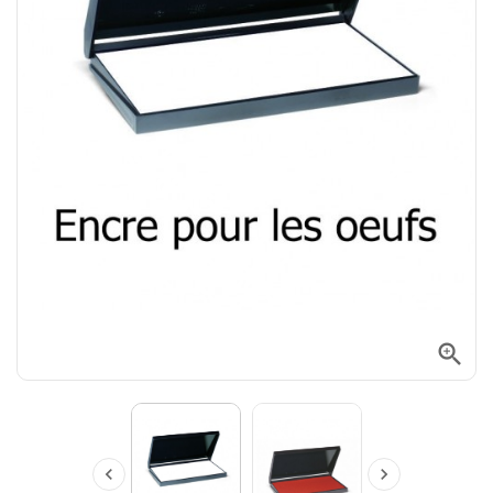


