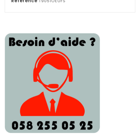
Référence
T9051OEUFS