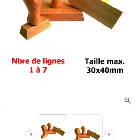


