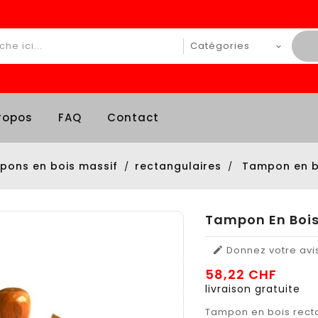
ropos
FAQ
Contact
pons en bois massif
rectangulaires
Tampon en b
Tampon En Boi
Donnez votre avi

58,22 CHF
livraison gratuite
Tampon en bois recta