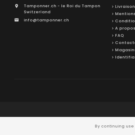
Tamponner.ch - le Roi du Tampon

Livraison
Switzerland
Mentions
info@tamponner.ch

Conditio
A propo
FAQ
Contact
Magasin
Identifi
By continuing use 