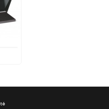
x
été