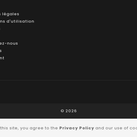
 légales
ns d'utilisation
s
ez-nous
s
ant
© 2026
this site, you agree to the
Privacy Policy
and our use of co