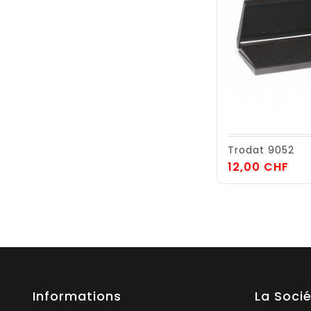
Trodat 9052
Pri
12,00 CHF
Informations
La Soci