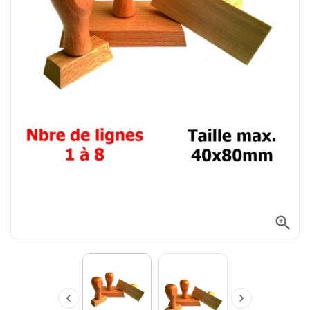


