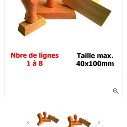


