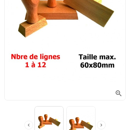


