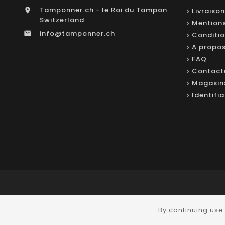
Tamponner.ch - le Roi du Tampon

Livraison
Switzerland
Mentions
info@tamponner.ch

Conditio
A propo
FAQ
Contact
Magasin
Identifi
By continuing use 