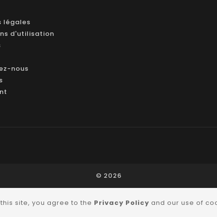
 légales
ns d'utilisation
s
ez-nous
s
ant
© 2026
this site, you agree to the
Privacy Policy
and our use of co