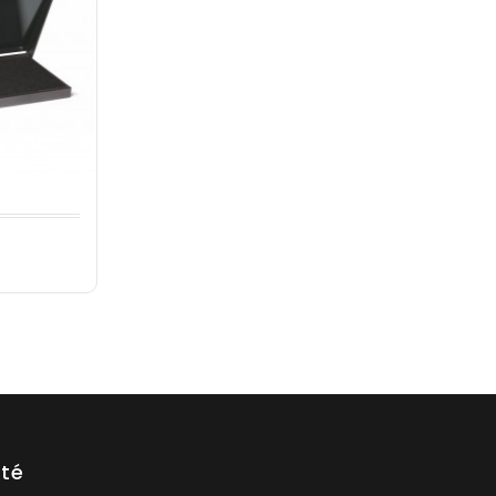
x
été