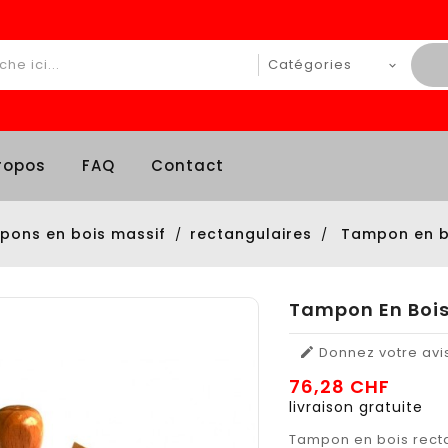
ropos
FAQ
Contact
pons en bois massif
rectangulaires
Tampon en b
Tampon En Boi
Donnez votre avi

76,28 CHF
livraison gratuite
Tampon en bois recta