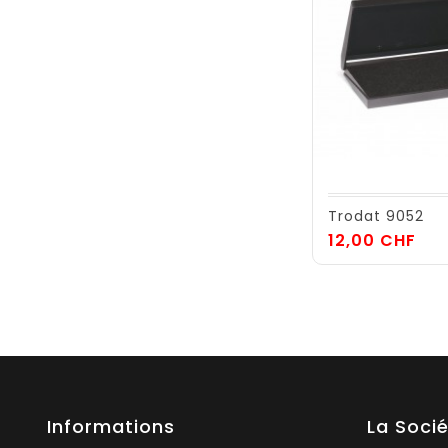
Trodat 9052
Pri
12,00 CHF
Informations
La Soci