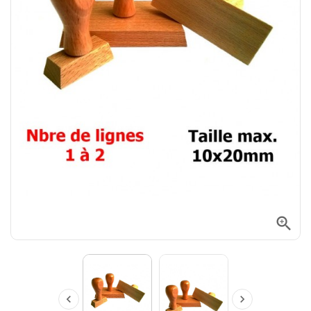


