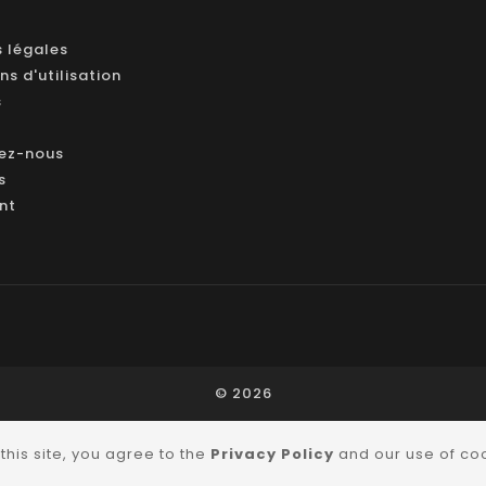
 légales
ns d'utilisation
s
ez-nous
s
ant
© 2026
this site, you agree to the
Privacy Policy
and our use of co