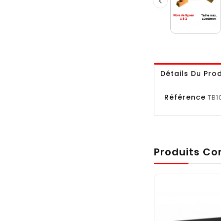

Détails Du Prod
Référence
TB1
Produits Co