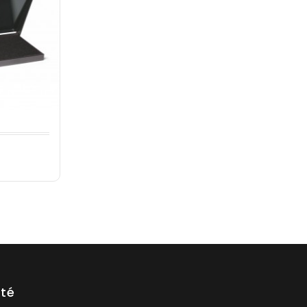
x
été