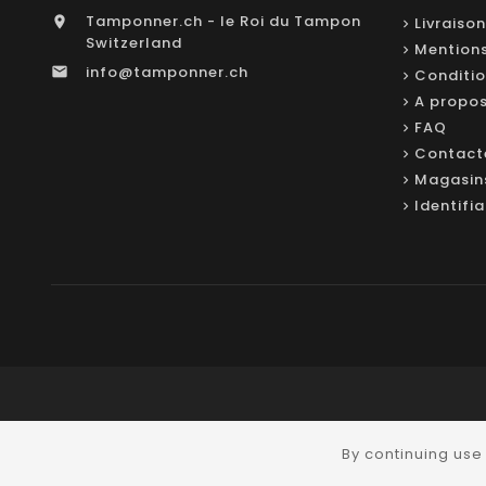
Tamponner.ch - le Roi du Tampon

Livraison
Switzerland
Mentions
info@tamponner.ch

Conditio
A propo
FAQ
Contact
Magasin
Identifi
By continuing use 