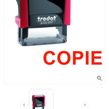


