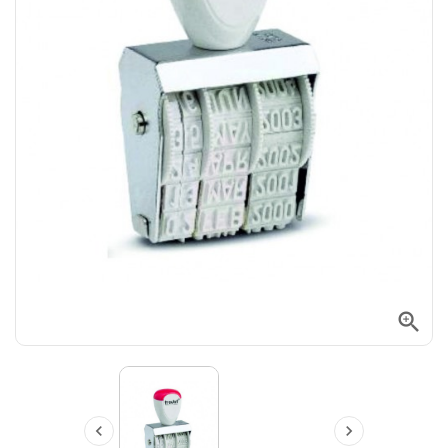


