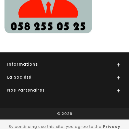
Informations

La Société

Nos Partenaires

© 2026
By continuing use this site, you agree to the
Privacy