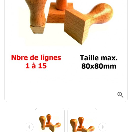


