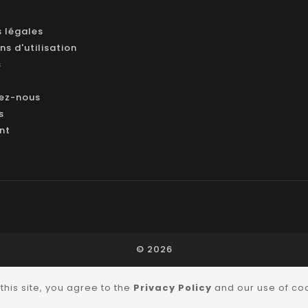
 légales
ns d'utilisation
s
ez-nous
s
ant
© 2026
this site, you agree to the
Privacy Policy
and our use of co