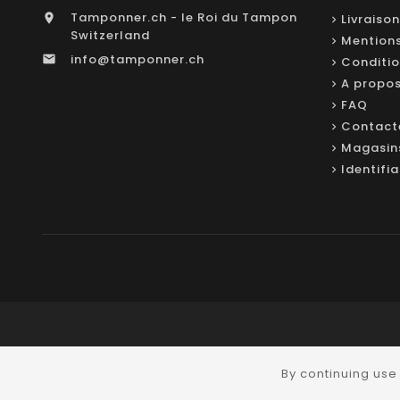
Tamponner.ch - le Roi du Tampon

Livraison
Switzerland
Mentions
info@tamponner.ch

Conditio
A propo
FAQ
Contact
Magasin
Identifi
By continuing use 