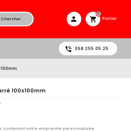
0
Panier
Chercher
058 255 05 25
0x100mm
arré 100x100mm
s
é contenant votre empreinte personnalisée.