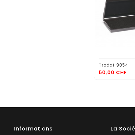
Trodat 9054
Pri
50,00 CHF
Informations
La Soci