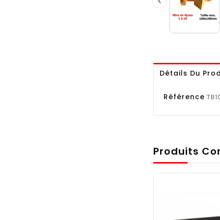

Détails Du Prod
Référence
TB1
Produits Co