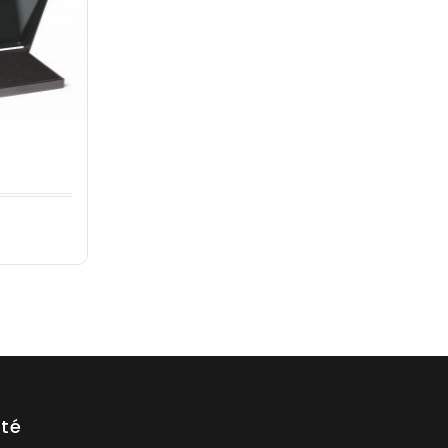
x
été