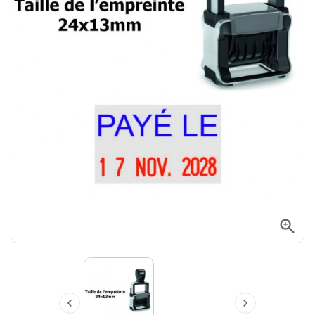


