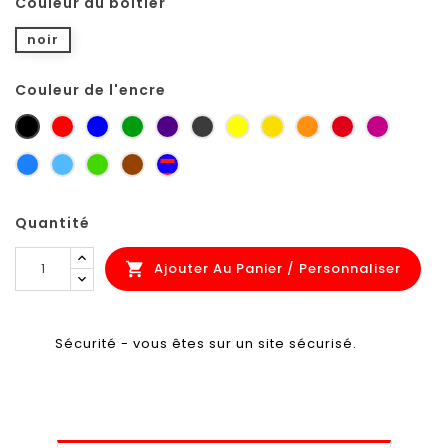
Couleur du boitier
noir
Couleur de l'encre
noir
rouge
bleu
vert
violet
gris
jaune
jaune
orange
rouge
Pourpre
petit-
zinc
sécurité
foncé
carmin
signalis
gris
bleu
bleu
vert
brun
bleu-
ciel
clair
jaune
orange
rouge
Quantité
Ajouter Au Panier / Personnaliser

Sécurité - vous êtes sur un site sécurisé.