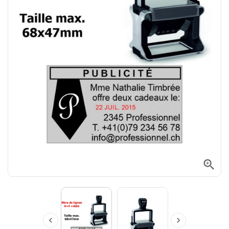


