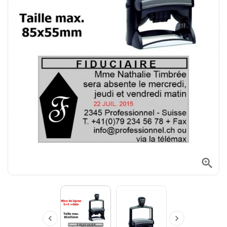


