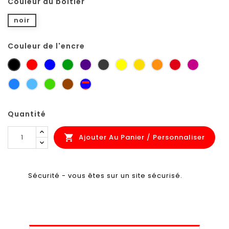
Couleur du boitier
noir
Couleur de l'encre
noir
rouge
bleu
vert
violet
gris
jaune
jaune
orange
rouge
Pourpre
petit-
zinc
sécurité
foncé
carmin
signalis
gris
bleu
bleu
vert
brun
bleu-
ciel
clair
jaune
orange
rouge
Quantité
Ajouter Au Panier / Personnaliser

Sécurité - vous êtes sur un site sécurisé.