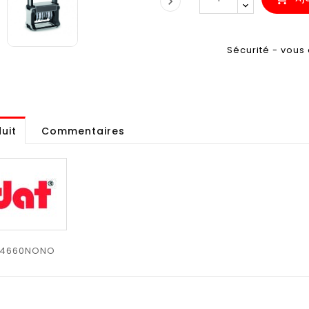

Sécurité - vous 
uit
Commentaires
54660NONO