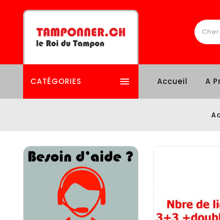

CATÉGORIES
Accueil
A P
Ac