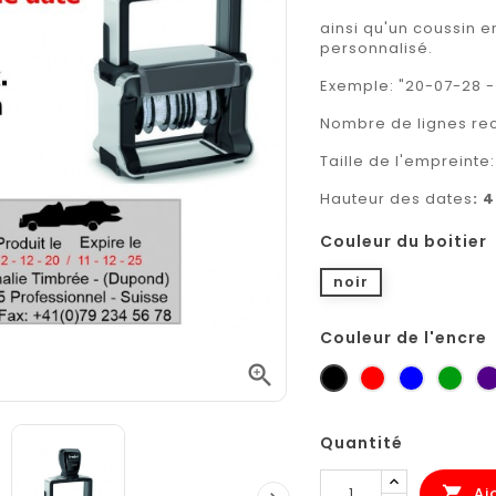
ainsi qu'un coussin e
personnalisé.
Exemple: "20-07-28 -
Nombre de lignes 
Taille de l'empreinte
Hauteur des dates
: 
Couleur du boitier
noir
Couleur de l'encre

noir
rouge
bleu
vert
Quantité
Aj
