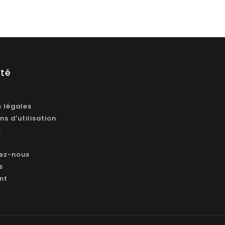
été
 légales
ns d'utilisation
s
ez-nous
s
ant