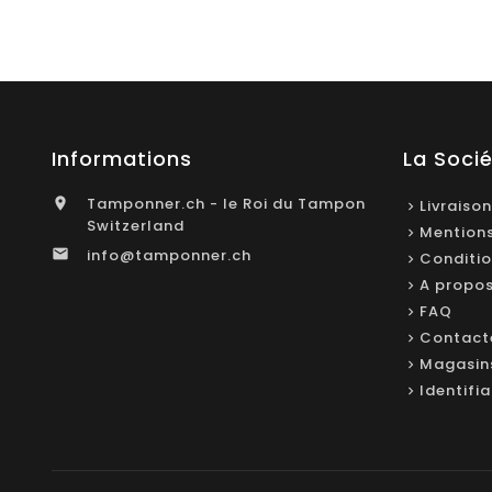
Informations
La Soci
Tamponner.ch - le Roi du Tampon

Livraison
Switzerland
Mentions
info@tamponner.ch

Conditio
A propo
FAQ
Contact
Magasin
Identifi