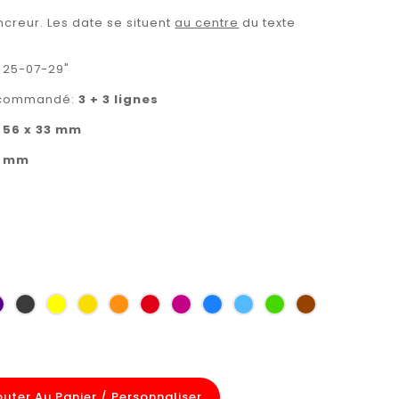
ncreur. Les date se situent
au centre
du texte
 25-07-29"
recommandé:
3 + 3 lignes
:
56 x 33 mm
4 mm
violet
gris
jaune
jaune
orange
rouge
Pourpre
bleu
bleu
vert
brun
petit-
zinc
sécurité
foncé
carmin
signalisation
ciel
clair
jaune
orange
gris
outer Au Panier / Personnaliser