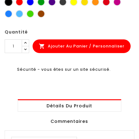
noir
rouge
bleu
vert
violet
gris
jaune
jaune
orange
rouge
Pourpre
petit-
zinc
sécurité
foncé
carmin
signalis
gris
bleu
bleu
vert
brun
ciel
clair
jaune
orange
Quantité
Ajouter Au Panier / Personnaliser

Sécurité - vous êtes sur un site sécurisé.
Détails Du Produit
Commentaires