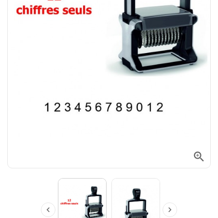


