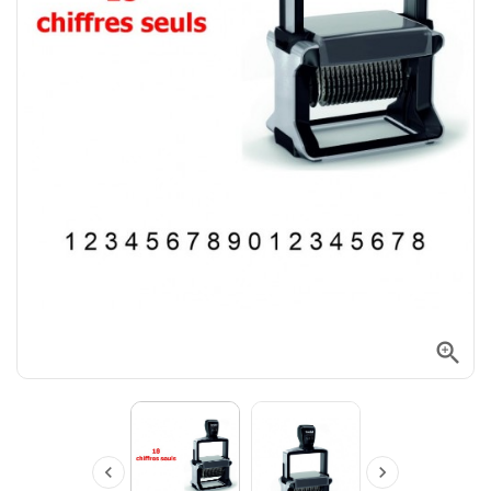


