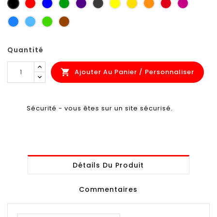
noir
rouge
bleu
vert
violet
gris
jaune
jaune
orange
rouge
Pourpre
petit-
zinc
sécurité
foncé
carmin
signalis
gris
bleu
bleu
vert
brun
ciel
clair
jaune
orange
Quantité
Ajouter Au Panier / Personnaliser

Sécurité - vous êtes sur un site sécurisé.
Détails Du Produit
Commentaires