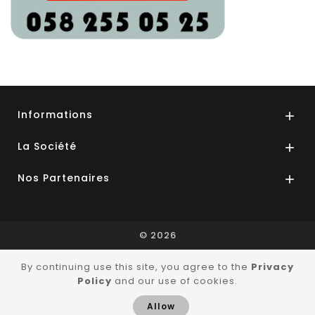
Informations

La Société

Nos Partenaires

© 2026
By continuing use this site, you agree to the
Privacy
Policy
and our use of cookies.
Allow