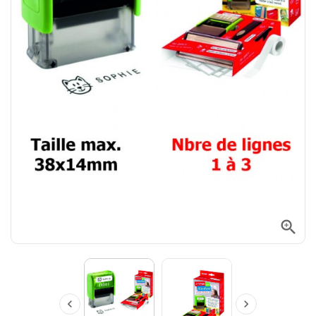


