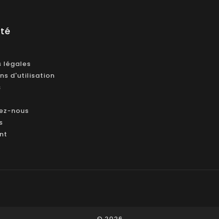
été
 légales
ns d'utilisation
s
ez-nous
s
ant
© 2026