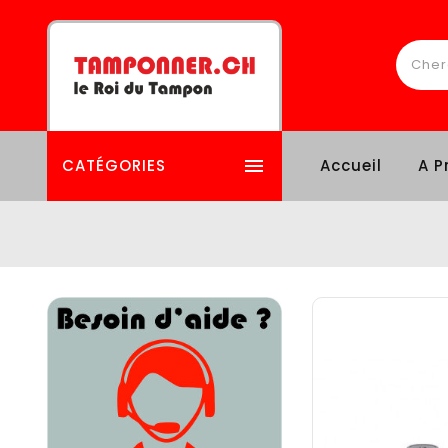

CATÉGORIES
Accueil
A P