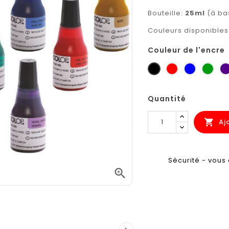
Bouteille:
25ml
(à ba
Couleurs disponibles: 
Couleur de l'encre
noir
rouge
bleu
vert
Quantité
Aj

Sécurité - vous 
