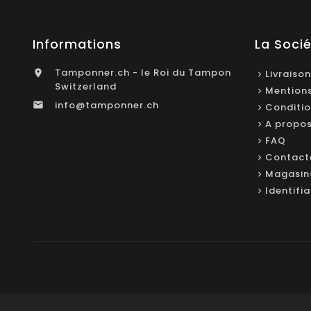
Informations
La Soci
Tamponner.ch - le Roi du Tampon

Livraison
Switzerland
Mentions
info@tamponner.ch

Conditio
A propo
FAQ
Contact
Magasin
Identifi