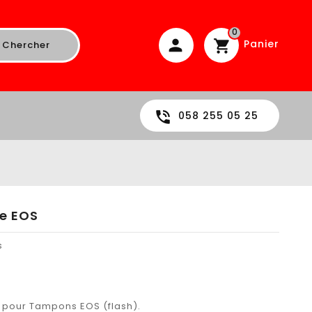
0
Panier
Chercher
058 255 05 25
re EOS
s
 pour Tampons EOS (flash).