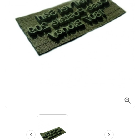


