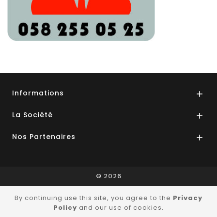
Informations

La Société

Nos Partenaires

© 2026
By continuing use this site, you agree to the
Privacy
Policy
and our use of cookies.