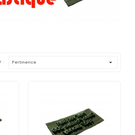
r :

Pertinence