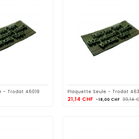
e - Trodat 46019
Plaquette Seule - Trodat 46
Prix
21,14 CHF
39,14 
-18,00 CHF
de
base