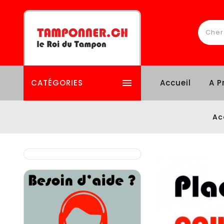

CATÉGORIES
Accueil
A P
Ac