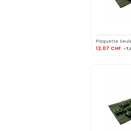
Plaquette Seul
Pri
12,07 CHF
-7,
de
ba