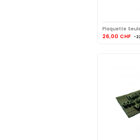
Plaquette Seul
Pr
26,00 CHF
-2
de
ba