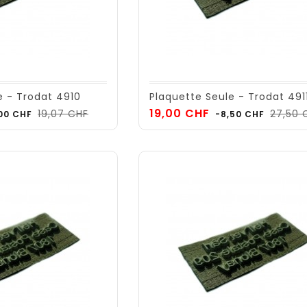
e - Trodat 4910
Plaquette Seule - Trodat 491
x
Prix
Prix
19,00 CHF
19,07 CHF
27,50 
00 CHF
-8,50 CHF
de
se
base