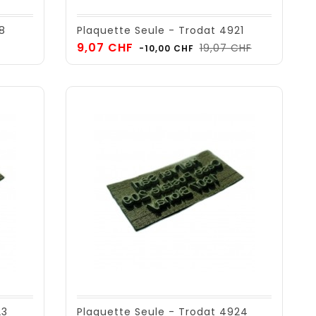
18
Plaquette Seule - Trodat 4921
Prix
Prix
9,07 CHF
19,07 CHF
-10,00 CHF
de
base
23
Plaquette Seule - Trodat 4924