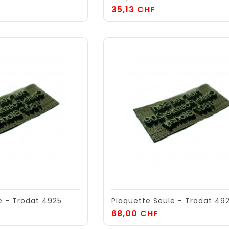
x
Prix
35,13 CHF
e - Trodat 4925
Plaquette Seule - Trodat 49
x
Prix
68,00 CHF