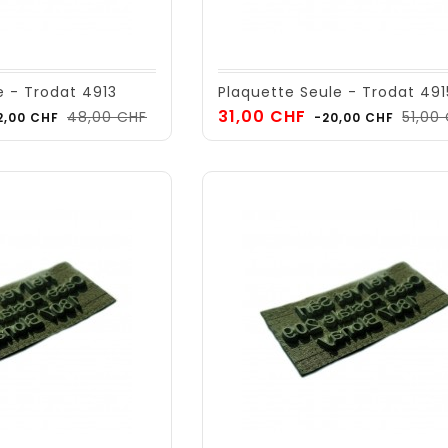
e - Trodat 4913
Plaquette Seule - Trodat 491
ix
Prix
Prix
31,00 CHF
48,00 CHF
51,00
2,00 CHF
-20,00 CHF
de
se
base