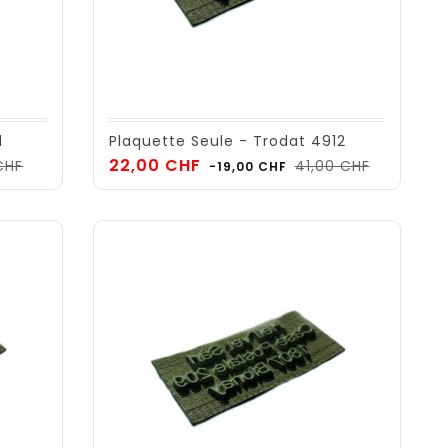
1
Plaquette Seule - Trodat 4912
Prix
Prix
Prix
22,00 CHF
CHF
41,00 CHF
-19,00 CHF
de
base