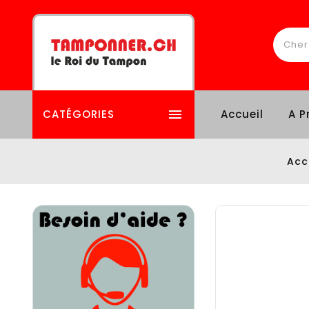

CATÉGORIES
Accueil
A P
Acc