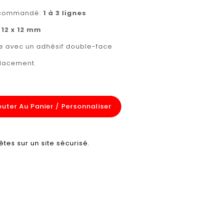
recommandé:
1 à 3 lignes
:
12 x 12 mm
rée avec un adhésif double-face
placement.
outer Au Panier / Personnaliser
êtes sur un site sécurisé.