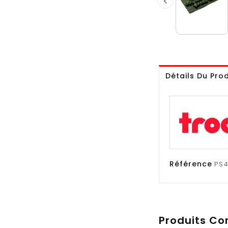

Détails Du Prod
Référence
PS4
Produits Co