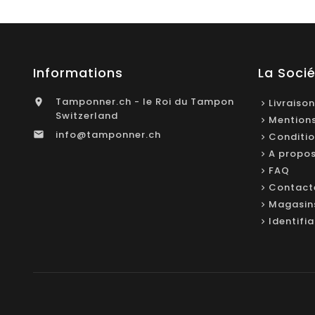
Informations
La Soci
Tamponner.ch - le Roi du Tampon

Livraison
Switzerland
Mentions
info@tamponner.ch

Conditio
A propo
FAQ
Contact
Magasin
Identifi