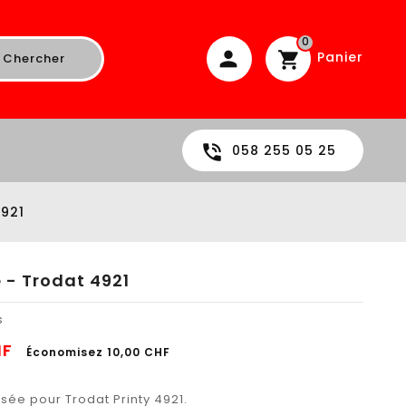
0
Panier
Chercher
058 255 05 25
4921
 - Trodat 4921
s
HF
Économisez 10,00 CHF
sée pour Trodat Printy 4921.