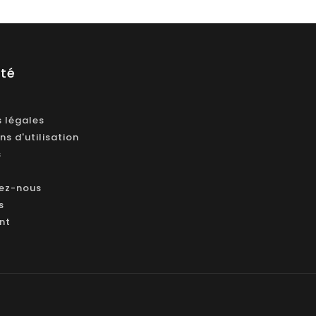
été
 légales
ns d'utilisation
s
ez-nous
s
ant