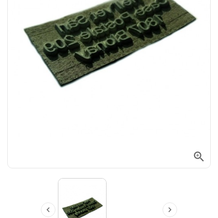


