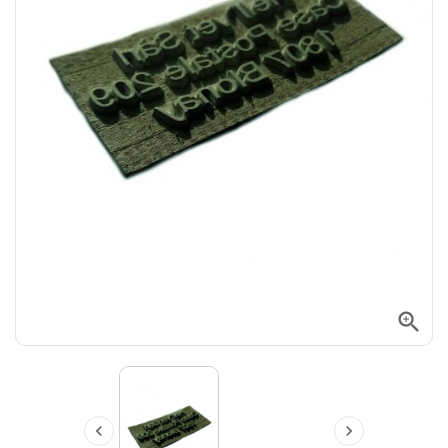


