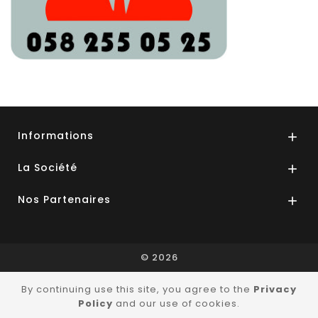
Informations

La Société

Nos Partenaires

© 2026
By continuing use this site, you agree to the
Privacy
Policy
and our use of cookies.