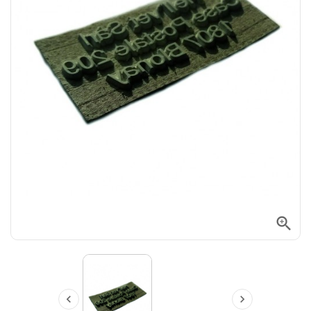


