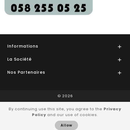
Informations

La Société

Nos Partenaires

© 2026
By continuing use this site, you agree to the
Privacy
Policy
and our use of cookies.
Allow