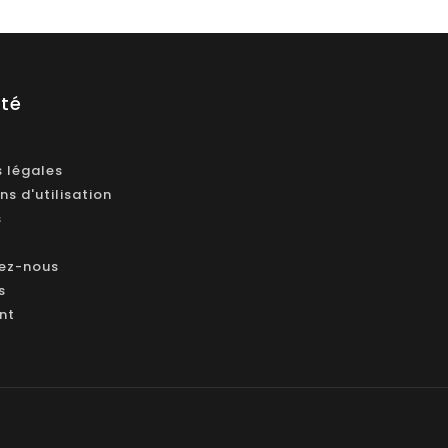
été
 légales
ns d'utilisation
s
ez-nous
s
ant