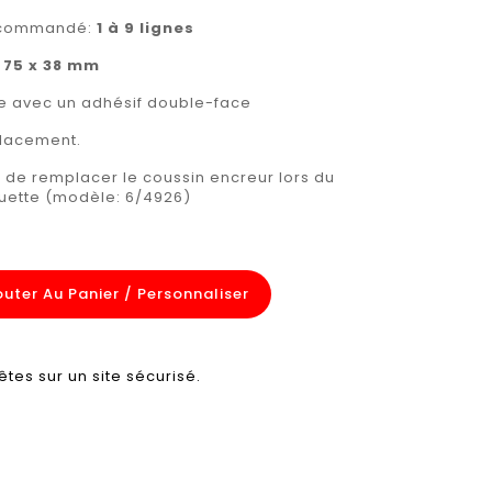
recommandé:
1 à 9 lignes
:
75 x 38 mm
rée avec un adhésif double-face
placement.
e remplacer le coussin encreur lors du
ette (modèle: 6/4926)
outer Au Panier / Personnaliser
êtes sur un site sécurisé.