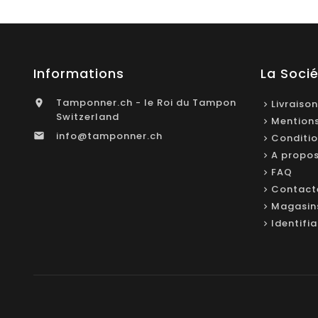
Informations
La Soci
Tamponner.ch - le Roi du Tampon

Livraison
Switzerland
Mentions
info@tamponner.ch

Conditio
A propo
FAQ
Contact
Magasin
Identifi