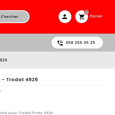
0
Panier
Chercher
058 255 05 25
4926
e - Trodat 4926
s
sée pour Trodat Printy 4926.