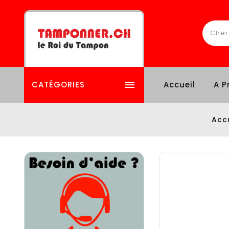

CATÉGORIES
Accueil
A P
Acc