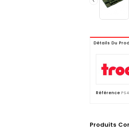

Détails Du Prod
Référence
PS
Produits Co