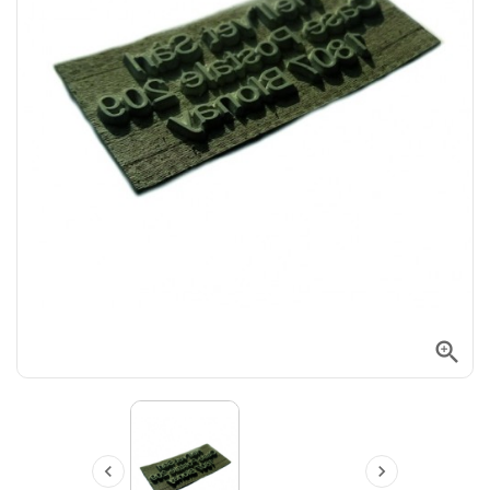


