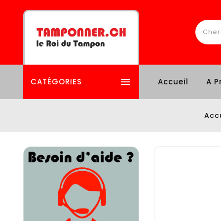

CATÉGORIES
Accueil
A P
Acc