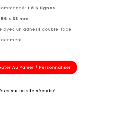
recommandé:
1 à 6 lignes
:
56 x 33 mm
rée avec un adhésif double-face
placement.
outer Au Panier / Personnaliser
êtes sur un site sécurisé.