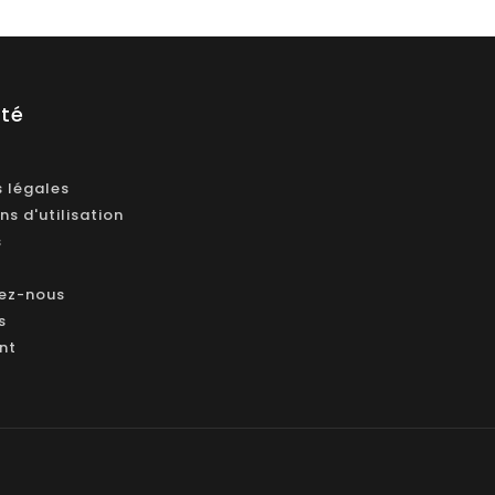
été
 légales
ns d'utilisation
s
ez-nous
s
ant