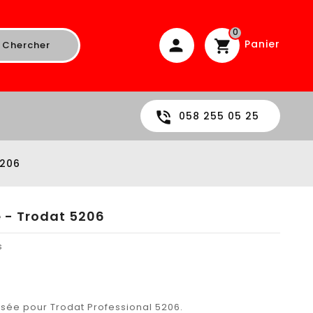
0
Panier
Chercher
058 255 05 25
5206
e - Trodat 5206
s
sée pour Trodat Professional 5206.