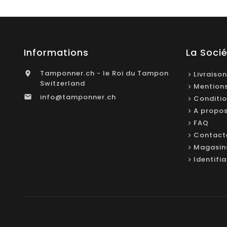
Informations
La Soci
Tamponner.ch - le Roi du Tampon

Livraison
Switzerland
Mentions
info@tamponner.ch

Conditio
A propo
FAQ
Contact
Magasin
Identifi