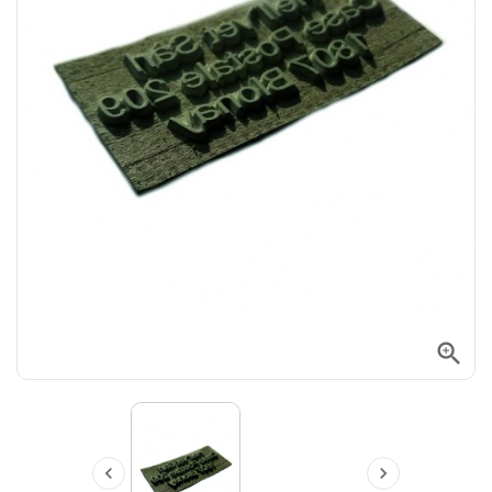


