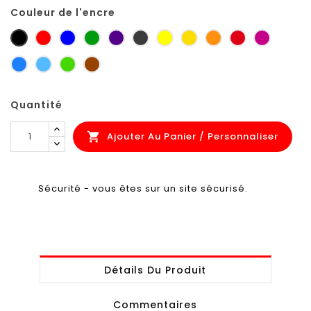
Couleur de l'encre
noir
rouge
bleu
vert
violet
gris
jaune
jaune
orange
rouge
Pourpre
petit-
zinc
sécurité
foncé
carmin
signalis
gris
bleu
bleu
vert
brun
ciel
clair
jaune
orange
Quantité
Ajouter Au Panier / Personnaliser

Sécurité - vous êtes sur un site sécurisé.
Détails Du Produit
Commentaires