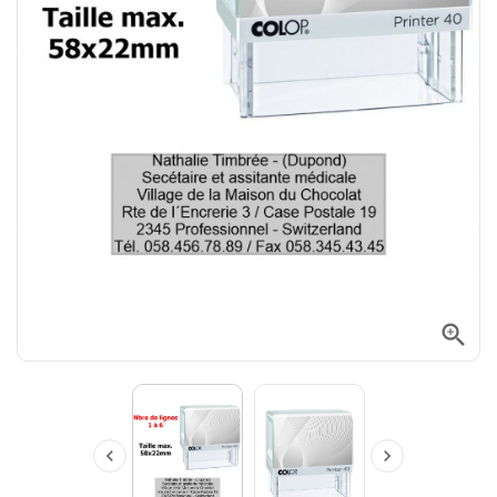


