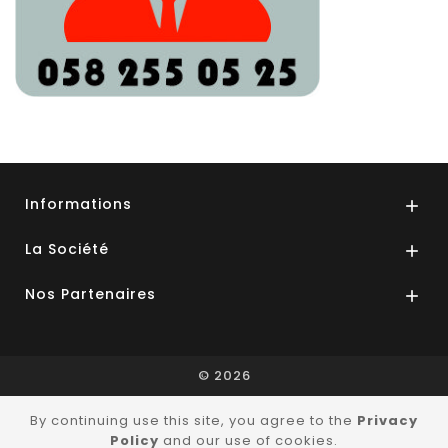
Informations

La Société

Nos Partenaires

© 2026
By continuing use this site, you agree to the
Privacy
Policy
and our use of cookies.